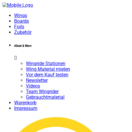
Event List Chequered
Wings
Boards
Foils
Zubehör
About & More
Wingride Stationen
Wing Material mieten
Vor dem Kauf testen
Newsletter
Videos
Team Wingrider
Gebrauchtmaterial
Warenkorb
Impressum