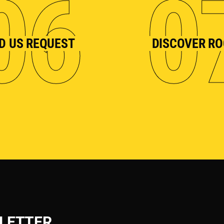
06
0
D US REQUEST
DISCOVER R
LETTER