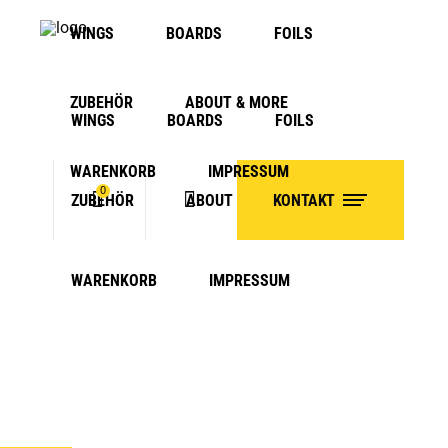
WINGS
BOARDS
FOILS
ZUBEHÖR
ABOUT & MORE
WINGS
BOARDS
FOILS
WARENKORB
IMPRESSUM
0
ZUBEHÖR
ABOUT & MORE
KONTAKT
No products in the cart.
WARENKORB
IMPRESSUM
JUST BLUE