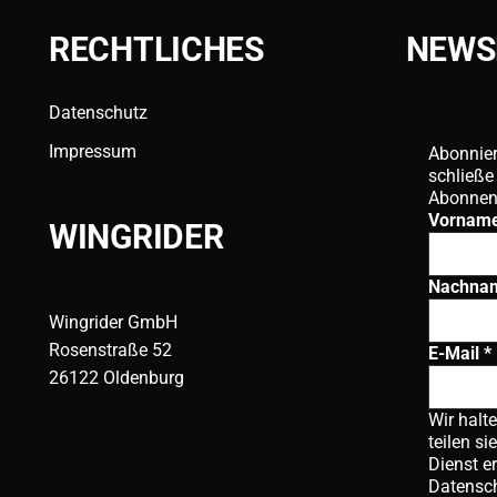
RECHTLICHES
NEWS
Datenschutz
Impressum
Abonnier
schließe
Abonnen
Vornam
WINGRIDER
Nachna
Wingrider GmbH
Rosenstraße 52
E-Mail
*
26122 Oldenburg
Wir halt
teilen si
Dienst e
Datensc