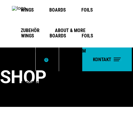
WINGS
BOARDS
FOILS
ZUBEHÖR
ABOUT & MORE
WINGS
BOARDS
FOILS
WARENKORB
IMPRESSUM
ZUBEHÖR
ABOUT & MORE
KONTAKT
WARENKORB
0
SHOP
No products in the cart.
IMPRESSUM