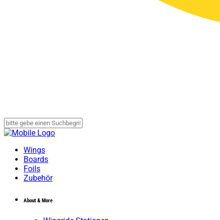
Wings
Boards
Foils
Zubehör
About & More