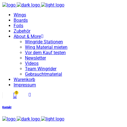
Wings
Boards
Foils
Zubehör
About & More
Wingride Stationen
Wing Material mieten
Vor dem Kauf testen
Newsletter
Videos
Team Wingrider
Gebrauchtmaterial
Warenkorb
Impressum
0
No products in the cart.
Kontakt