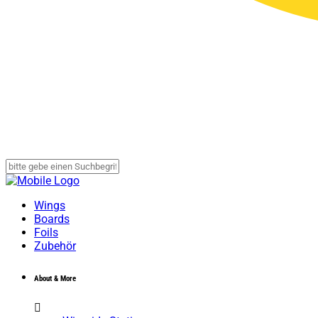
Wings
Boards
Foils
Zubehör
About & More