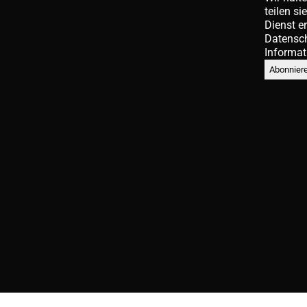
teilen si
Dienst e
Datensc
Informat