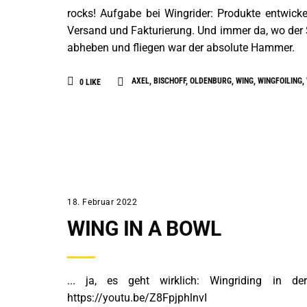
rocks! Aufgabe bei Wingrider: Produkte entwicke
Versand und Fakturierung. Und immer da, wo der S
abheben und fliegen war der absolute Hammer.
AXEL
,
BISCHOFF
,
OLDENBURG
,
WING
,
WINGFOILING
,
0
LIKE
ALLGEMEIN
18. Februar 2022
WING IN A BOWL
... ja, es geht wirklich: Wingriding in
https://youtu.be/Z8FpjphlnvI