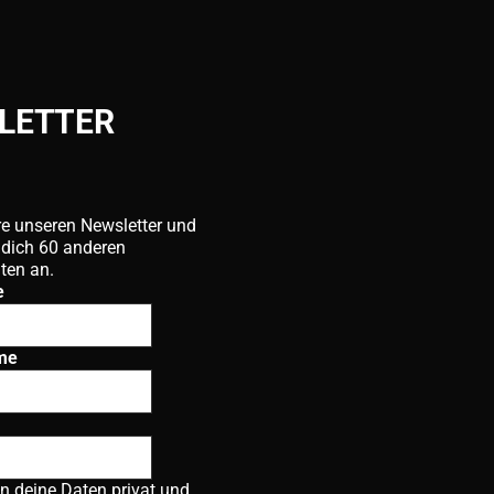
LETTER
e unseren Newsletter und
 dich 60 anderen
ten an.
e
me
en deine Daten privat und