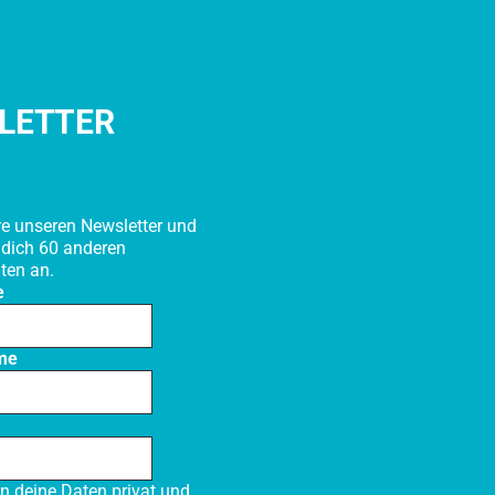
LETTER
e unseren Newsletter und
 dich 60 anderen
ten an.
e
me
en deine Daten privat und