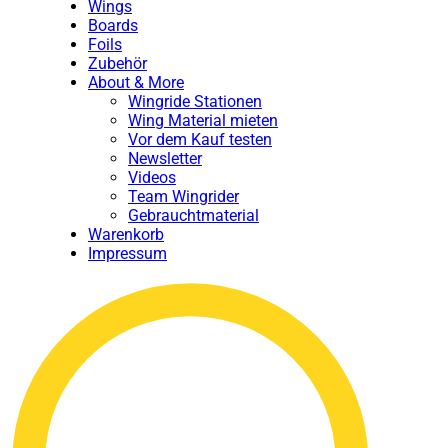
Wings
Boards
Foils
Zubehör
About & More
Wingride Stationen
Wing Material mieten
Vor dem Kauf testen
Newsletter
Videos
Team Wingrider
Gebrauchtmaterial
Warenkorb
Impressum