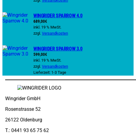
zzgl.
Versandkosten
WINGRIDER SPARROW 4.0
689,00
€
inkl. 19 % MwSt.
zzgl.
Versandkosten
WINGRIDER SPARROW 3.0
599,00
€
inkl. 19 % MwSt.
zzgl.
Versandkosten
Lieferzeit: 1-3 Tage
Wingrider GmbH
Rosenstrasse 52
26122 Oldenburg
T.: 0441 93 65 75 62