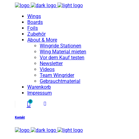
Wings
Boards
Foils
Zubehör
About & More
Wingride Stationen
Wing Material mieten
Vor dem Kauf testen
Newsletter
Videos
Team Wingrider
Gebrauchtmaterial
Warenkorb
Impressum
0
No products in the cart.
Kontakt