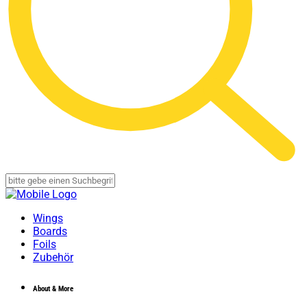
Wings
Boards
Foils
Zubehör
About & More