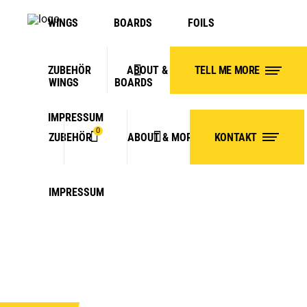
WINGS
BOARDS
FOILS
ZUBEHÖR
ABOUT & MORE
TELL ME MORE
WARENKORB
WINGS
BOARDS
FOILS
IMPRESSUM
0
ZUBEHÖR
ABOUT & MORE
KONTAKT
WARENKORB
WINGRIDER.EU
No products in the cart.
IMPRESSUM